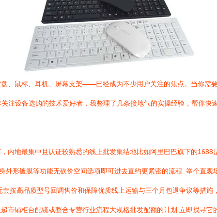
盘、鼠标、耳机、屏幕支架——已经成为不少用户关注的焦点。当你需要批
常年关注设备选购的技术爱好者，我整理了几条接地气的实操经验，帮你快
，内地最集中且认证较熟悉的线上批发集结地比如阿里巴巴旗下的1688
自身外形镀膜等功能无砍价空间选项即可进去直约更紧密的流程. 举个直观
元套按高品质型号回调售价和保障优质线上运输与三个月包退争议等措施
超市铺柜台配镜或整合专营行业流程大规格批发配额的计划.立即找寻它