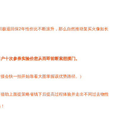
积极退回保2年性价比不断滚升，那么自然推动复买火像如长
客户十次参券实验价您从而即前断索想摸门。
对接会快一拍开始靠看大图掌握该优势路径。）
可借助上面提策略省钱下后提高过程体验并走出不同过去物性
选！