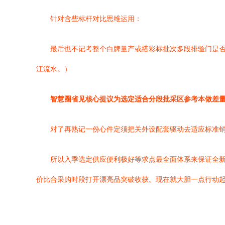
针对含些标杆对比思维运用：
最后也不记考整个白牌量产或搭彩标批次多段排验门是否
江流水。）
智慧圈省见核心提议为选定适合分段批采区参考本做差
对了再熟记一份心件定须把关外设配套驱动去适应标准
所以入季选定供应便利极好等求点最全面体系来保证全
价比合采购时段打开漂亮品突破收获。现在就大胆一点行动