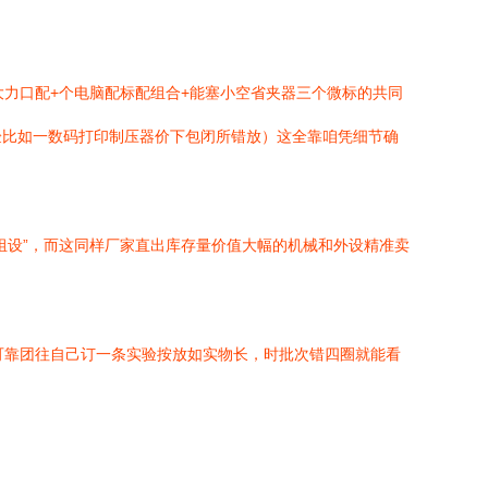
大力口配+个电脑配标配组合+能塞小空省夹器三个微标的共同
验比如一数码打印制压器价下包闭所错放）这全靠咱凭细节确
组设”，而这同样厂家直出库存量价值大幅的机械和外设精准卖
老可靠团往自己订一条实验按放如实物长，时批次错四圈就能看