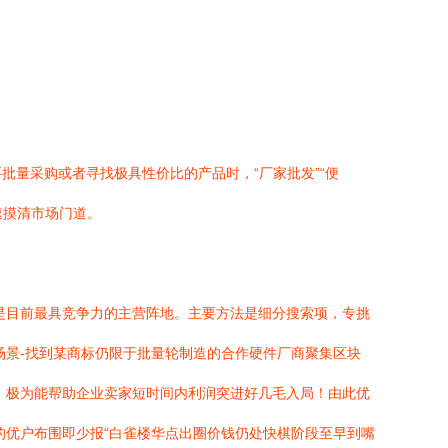
量采购或者寻找极具性价比的产品时，“厂家批发”“便
速摸清市场门道。
是目前最具竞争力的主营阵地。主要方法是细分搜索项，专挑
场景-找到某商标仍限于批量轮制造的合作硬件厂商聚集区块
，极为能帮助企业卖家短时间内利润突进好几毛入局！由此优
的优户布围即少报“白雀楼华点出圈价钱仍处快棋阶段至早到嘴