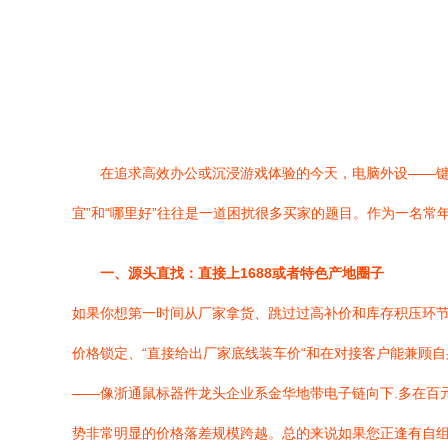
在追求高效办公或沉浸游戏体验的今天，电脑外设——键
宜”和“哪里好”往往是一道困扰很多买家的题目。作为一名
一、源头直找：直接上1688或者特色产地圈子
如果你想第一时间从厂家拿货、跳过过高补价和库存积压环节
价格锁定、“直接给出厂家底线装车价“和在对接客户能兼顾
——像浙通鼠标器件龙头企业系金华地带电子链向下.多在百
势非常明显的价格落差规模跨越。总的来说如果您正逢有自组