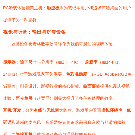
PC游戏体验媲美主机；
触控板
则为笔记本用户和追求简洁桌面的用户
提供了另一种选择。
视觉与听觉：输出与沉浸设备
这类设备负责将数字信号转化为我们可感知的视听体验。
显示器
：除了尺寸与分辨率（如2K、4K），
刷新率
（如144Hz、
240Hz）对于游戏玩家至关重要，
色彩准确度
（sRGB, Adobe RGB色
域覆盖）则是设计、影视行业的核心指标。
曲面屏
能提供包裹式视觉
体验，而
带鱼屏
（超宽屏）则极大提升了多任务处理的效率。
耳机/耳麦
：分为
有线
与
无线
两大阵营。游戏用户看重
虚拟环绕声
、
低
延迟
和清晰的麦克风；音乐爱好者则追求高保真音质与舒适的佩戴
感；而
降噪耳机
已成为移动办公与通勤族的必备品。