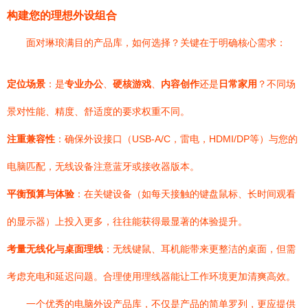
构建您的理想外设组合
面对琳琅满目的产品库，如何选择？关键在于明确核心需求：
定位场景
：是
专业办公
、
硬核游戏
、
内容创作
还是
日常家用
？不同场
景对性能、精度、舒适度的要求权重不同。
注重兼容性
：确保外设接口（USB-A/C，雷电，HDMI/DP等）与您的
电脑匹配，无线设备注意蓝牙或接收器版本。
平衡预算与体验
：在关键设备（如每天接触的键盘鼠标、长时间观看
的显示器）上投入更多，往往能获得最显著的体验提升。
考量无线化与桌面理线
：无线键鼠、耳机能带来更整洁的桌面，但需
考虑充电和延迟问题。合理使用理线器能让工作环境更加清爽高效。
一个优秀的电脑外设产品库，不仅是产品的简单罗列，更应提供