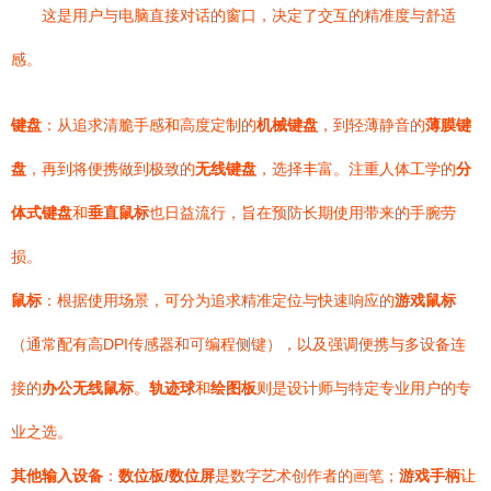
这是用户与电脑直接对话的窗口，决定了交互的精准度与舒适
感。
键盘
：从追求清脆手感和高度定制的
机械键盘
，到轻薄静音的
薄膜键
盘
，再到将便携做到极致的
无线键盘
，选择丰富。注重人体工学的
分
体式键盘
和
垂直鼠标
也日益流行，旨在预防长期使用带来的手腕劳
损。
鼠标
：根据使用场景，可分为追求精准定位与快速响应的
游戏鼠标
（通常配有高DPI传感器和可编程侧键），以及强调便携与多设备连
接的
办公无线鼠标
。
轨迹球
和
绘图板
则是设计师与特定专业用户的专
业之选。
其他输入设备
：
数位板/数位屏
是数字艺术创作者的画笔；
游戏手柄
让