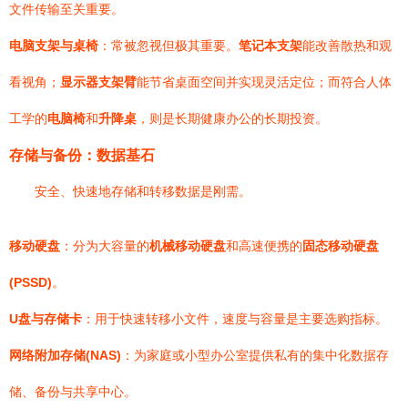
文件传输至关重要。
电脑支架与桌椅
：常被忽视但极其重要。
笔记本支架
能改善散热和观
看视角；
显示器支架臂
能节省桌面空间并实现灵活定位；而符合人体
工学的
电脑椅
和
升降桌
，则是长期健康办公的长期投资。
存储与备份：数据基石
安全、快速地存储和转移数据是刚需。
移动硬盘
：分为大容量的
机械移动硬盘
和高速便携的
固态移动硬盘
(PSSD)
。
U盘与存储卡
：用于快速转移小文件，速度与容量是主要选购指标。
网络附加存储(NAS)
：为家庭或小型办公室提供私有的集中化数据存
储、备份与共享中心。