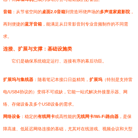
音箱
：从节省空间的
桌面2.0音箱
到营造环绕声场的
多声道家庭影院
，
再到便捷的
蓝牙音箱
，能满足从日常影音到专业音频制作的不同需
求。
连接、扩展与支撑：基础设施类
它们是确保系统稳定运行、连接有序的幕后功臣。
扩展坞与集线器
：随着笔记本接口日益精简，
扩展坞
（特别是支持雷
电/USB4协议的）变得不可或缺，它能一站式解决外接显示器、网
络、存储设备及多个USB设备的需求。
网络设备
：稳定的
有线网卡
或高性能的
无线网卡/Wi-Fi路由器
，是保
障高速、低延迟网络连接的基础，尤其对在线游戏、视频会议和大型